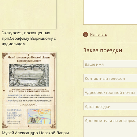
Экскурсия , посвященная
На печать
прп.Серафиму Вырицкому с
аудиогидом
Заказ поездки
Ваше имя
Контактный телефон
Адрес электронной почты
Дата поездки
Дополнительная информа
Музей Александро-Невской Лавры