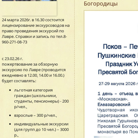
Богородицы
24 марта 2026г. в 16.30 состоится
лицензирование экскурсоводов на
право проведения экскурсий по
Лавре. Справки и запись по тел.8-
960-271-08-73
с 23.02.26 г.
пожертвование за обзорную
экскурсию по Лавре (проводится
ежедневно в 12.00, 14.00 и 16.00.)
будет составлять:
льготная категория
граждан (школьники,
студенты, пенсионеры) - 200
р/чел.,
взрослые – 300 р/чел.,
индивидуальные экскурсии
(для групп до 10 чел.) – 3000
р.,