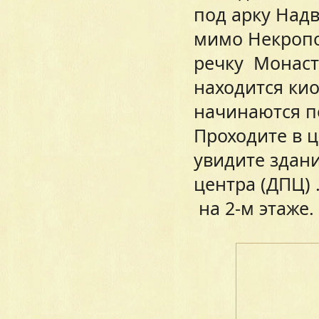
под арку Надв
мимо Некропо
речку Монаст
находится ки
начинаются по
Проходите в ц
увидите здан
центра (ДПЦ) 
на 2-м этаже.