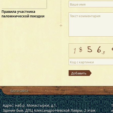
Ваше имя
Правила участника
Текст комментария
паломнической поездки
Код с картинки
Добавить
Карта сайта
Адрес: наб.р. Монастырки, д.1.
Т
Здание быв. ДПЦ Александро-Невской Лавры, 2 этаж
e