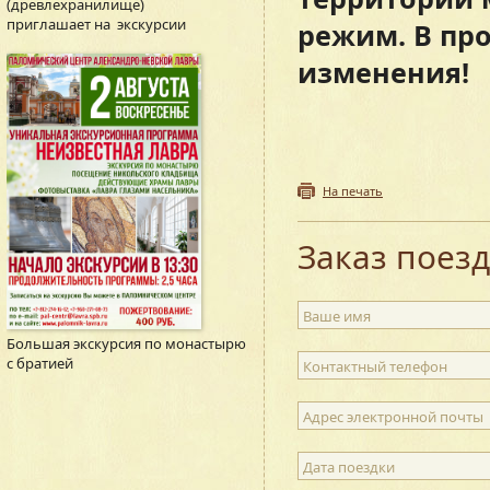
(древлехранилище)
приглашает на экскурсии
режим.
В пр
изменения!
На печать
Заказ поез
Ваше имя
Большая экскурсия по монастырю
с братией
Контактный телефон
Адрес электронной почты
Дата поездки