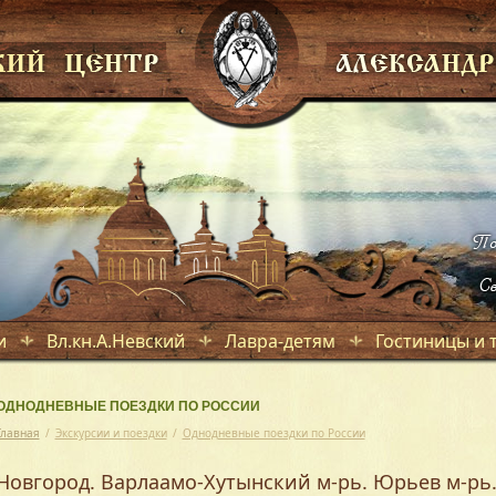
и
Вл.кн.А.Невский
Лавра-детям
Гостиницы и 
ОДНОДНЕВНЫЕ ПОЕЗДКИ ПО РОССИИ
Главная
/
Экскурсии и поездки
/
Однодневные поездки по России
Новгород. Варлаамо-Хутынский м-рь. Юрьев м-рь