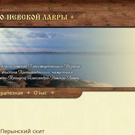
трапезная
О нас
.Перынский скит