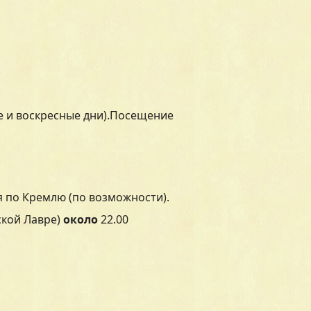
ы
е и воскресные дни).Посещение
 по Кремлю (по возможности).
ской Лавре)
около
22.00