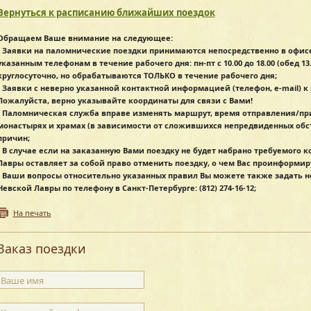
Вернуться к расписанию ближайших поездок
Обращаем Ваше внимание на следующее:
- Заявки на паломнические поездки принимаются непосредственно в офис
указанным телефонам в течение рабочего дня: пн-пт с 10.00 до 18.00 (обед 13.0
круглосуточно, но обрабатываются ТОЛЬКО в течение рабочего дня;
- Заявки с неверно указанной контактной информацией (телефон, e-mail) 
Пожалуйста, верно указывайте координаты для связи с Вами!
- Паломническая служба вправе изменять маршрут, время отправления/пр
монастырях и храмах (в зависимости от сложившихся непредвиденных обст
причин;
- В случае если на заказанную Вами поездку не будет набрано требуемого 
Лавры оставляет за собой право отменить поездку, о чем Вас проинформир
- Ваши вопросы относительно указанных правил Вы можете также задать 
Невской Лавры по телефону в Санкт-Петербурге: (812) 274-16-12;
На печать
Заказ поездки
Ваше имя