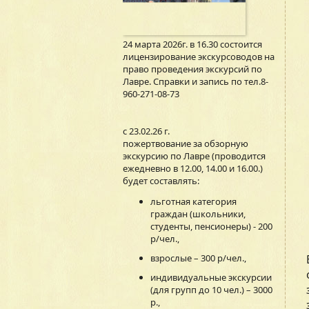
24 марта 2026г. в 16.30 состоится
лицензирование экскурсоводов на
право проведения экскурсий по
Лавре. Справки и запись по тел.8-
960-271-08-73
с 23.02.26 г.
пожертвование за обзорную
экскурсию по Лавре (проводится
ежедневно в 12.00, 14.00 и 16.00.)
будет составлять:
льготная категория
граждан (школьники,
студенты, пенсионеры) - 200
р/чел.,
взрослые – 300 р/чел.,
индивидуальные экскурсии
(для групп до 10 чел.) – 3000
р.,