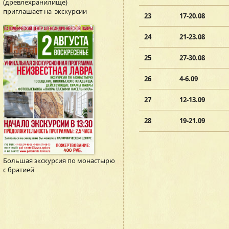
(древлехранилище)
приглашает на экскурсии
23
17-20.08
24
21-23.08
25
27-30.08
26
4-6.09
27
12-13.09
28
19-21.09
В графи
Большая экскурсия по монастырю
с братией