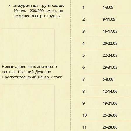
экскурсии для групп свыше
1
1-3.05
10 чел. – 200/300 р./чел., но
не менее 3000 р. с группы.
2
9-11.05
3
16-17.05
4
20-22.05
5
22-24.05
Новый адрес Паломнического
6
29-31.05
центра : бывший Духовно-
Просветительский центр, 2 этаж
7
5-8.06
8
12-14.06
9
19-21.06
10
25-26.06
11
26-28.06