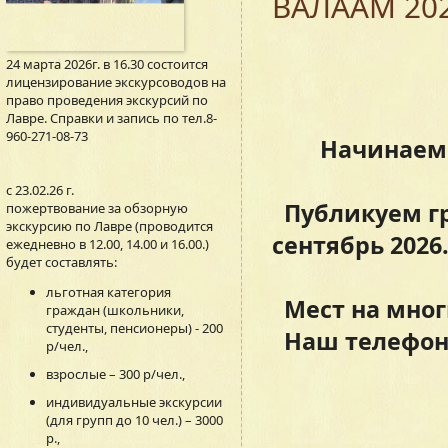
ВАЛААМ 202
24 марта 2026г. в 16.30 состоится
Дру
лицензирование экскурсоводов на
право проведения экскурсий по
Лавре. Справки и запись по тел.8-
960-271-08-73
Начинаем бро
с 23.02.26 г.
Публикуем гр
пожертвование за обзорную
экскурсию по Лавре (проводится
сентябрь 2026
ежедневно в 12.00, 14.00 и 16.00.)
будет составлять:
льготная категория
Мест на мног
граждан (школьники,
студенты, пенсионеры) - 200
Наш телефон 8
р/чел.,
взрослые – 300 р/чел.,
индивидуальные экскурсии
(для групп до 10 чел.) – 3000
р.,